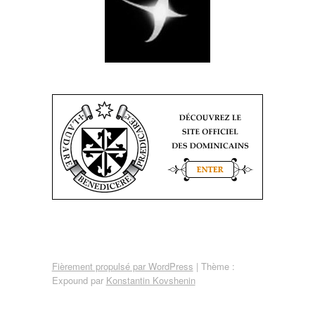
Fièrement propulsé par WordPress
|
Thème :
Expound par
Konstantin Kovshenin