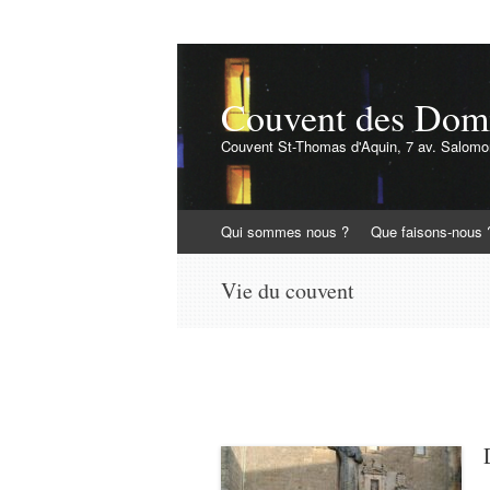
Couvent des Domin
Couvent St-Thomas d'Aquin, 7 av. Salomon
Aller
Qui sommes nous ?
Que faisons-nous 
au
contenu
Vie du couvent