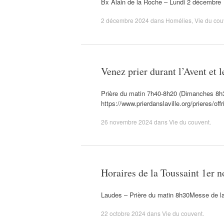
Bx Alain de la Roche – Lundi 2 décembre
2 décembre 2024
dans
Homélies
,
Vie du cou
Venez prier durant l’Avent et 
Prière du matin 7h40-8h20 (Dimanches 8h3
https://www.prierdanslaville.org/prieres/of
26 novembre 2024
dans
Vie du couvent
.
Horaires de la Toussaint 1er 
Laudes – Prière du matin 8h30Messe de la
22 octobre 2024
dans
Vie du couvent
.