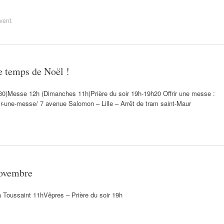
vent
.
le temps de Noël !
0)Messe 12h (Dimanches 11h)Prière du soir 19h-19h20 Offrir une messe :
frir-une-messe/ 7 avenue Salomon – Lille – Arrêt de tram saint-Maur
novembre
 Toussaint 11hVêpres – Prière du soir 19h