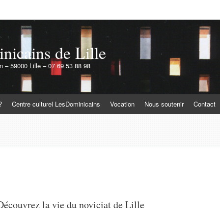
icains de Lille
 – 59000 Lille – 07 69 53 88 98
?
Centre culturel LesDominicains
Vocation
Nous soutenir
Contact
Découvrez la vie du noviciat de Lille