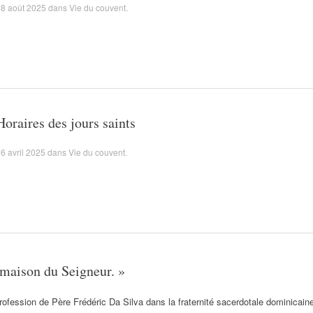
8 août 2025
dans
Vie du couvent
.
Horaires des jours saints
6 avril 2025
dans
Vie du couvent
.
a maison du Seigneur. »
ofession de Père Frédéric Da Silva dans la fraternité sacerdotale dominicain