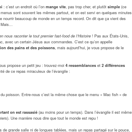
oi
: c’est un endroit où l’on
mange vite
, pas trop cher, et plutôt
simple
(ce
s menus sont souvent les mêmes partout, et on est servi en quelques minutes
 de nourrir beaucoup de monde en un temps record. On dit que ça vient des
. Mais…
ien nous raconter le tout premier fast-food de l’Histoire
! Pas aux États-Unis,
lac, avec un certain Jésus aux commandes. C’est ce qu’on appelle
tion des pains et des poissons
, mais aujourd’hui, je vous propose de le
us propose un petit jeu : trouvez-moi
4 ressemblances
et
2 différences
nté de ce repas miraculeux de l’évangile :
t du poisson. Entre-nous c’est la même chose que le menu « Mac fish » de
tant on est rassasié
(au moins pour un temps). Dans l’évangile il est même
iers). Une manière nous dire que tout le monde est repu !
s de grande salle ni de longues tablées, mais un repas partagé sur le pouce,