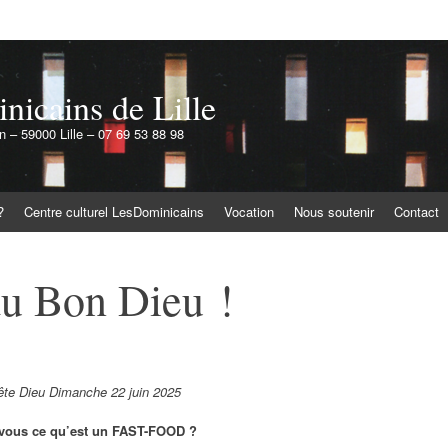
icains de Lille
 – 59000 Lille – 07 69 53 88 98
?
Centre culturel LesDominicains
Vocation
Nous soutenir
Contact
du Bon Dieu !
ête Dieu Dimanche 22 juin 2025
vous ce qu’est un FAST-FOOD ?