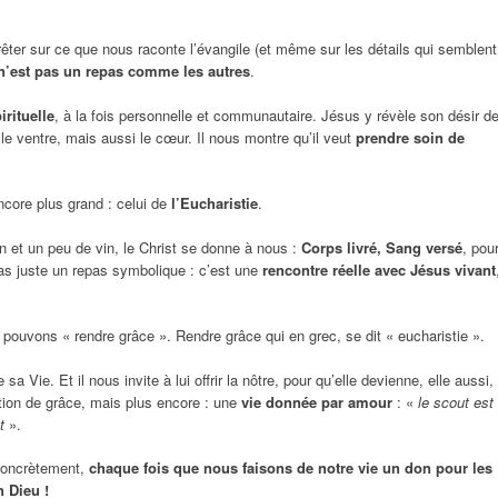
rêter sur ce que nous raconte l’évangile (et même sur les détails qui semblent
n’est pas un repas comme les autres
.
irituelle
, à la fois personnelle et communautaire. Jésus y révèle son désir d
le ventre, mais aussi le cœur. Il nous montre qu’il veut
prendre soin de
core plus grand : celui de
l’Eucharistie
.
et un peu de vin, le Christ se donne à nous :
Corps livré, Sang versé
, pou
 pas juste un repas symbolique : c’est une
rencontre réelle avec Jésus vivant
s pouvons « rendre grâce ». Rendre grâce qui en grec, se dit « eucharistie ».
Vie. Et il nous invite à lui offrir la nôtre, pour qu’elle devienne, elle aussi,
on de grâce, mais plus encore : une
vie donnée par amour
: «
le scout est
t
».
 concrètement,
chaque fois que nous faisons de notre vie un don pour les
n Dieu !