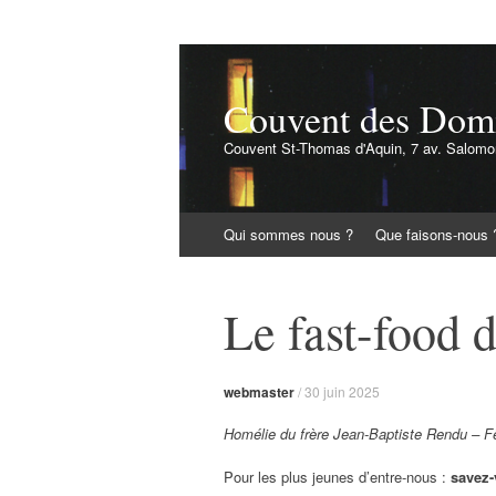
Couvent des Domin
Couvent St-Thomas d'Aquin, 7 av. Salomon
Aller
Qui sommes nous ?
Que faisons-nous 
au
contenu
Le fast-food 
webmaster
/
30 juin 2025
Homélie du frère Jean-Baptiste Rendu – F
Pour les plus jeunes d’entre-nous :
savez-