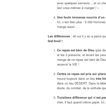
avec quelques serveurs… et un chef
leur vous-mêmes à manger ! »
Une foule immense nourrie d’un
Ici, c’est bien plus : 5 000 hommes
mange aussi…
Les différences
: eh oui il y en a parce q
fast-food !
Ce repas est béni de Dieu
(pas de 
et les 2 poissons, et levant les yeu
mange de ce repas est béni de Dieu !
recevoir la VIE !
Certes ce repas est pris sur plac
trouve toujours dans un lieu
très fr
dans un lieu DESERT. Dans la bible,
doute, du combat, de la solitude que
Troisième différence qui n’est pas
cher, il faut quand même payer. Ici,