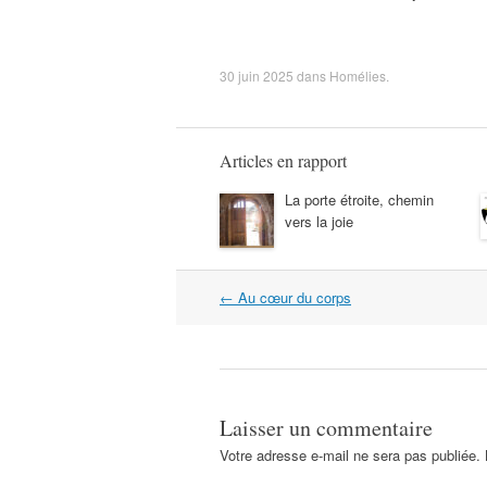
30 juin 2025
dans
Homélies
.
Articles en rapport
La porte étroite, chemin
vers la joie
Navigation
←
Au cœur du corps
dans
les
articles
Laisser un commentaire
Votre adresse e-mail ne sera pas publiée.