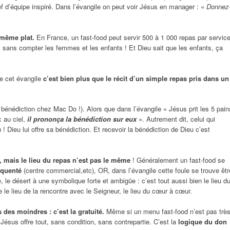
 d’équipe inspiré. Dans l’évangile on peut voir Jésus en manager :
« Donnez
 même plat.
En France, un fast-food peut servir 500 à 1 000 repas par service
, sans compter les femmes et les enfants ! Et Dieu sait que les enfants, ça
ue cet évangile
c’est bien plus que le récit d’un simple repas pris dans un
bénédiction chez Mac Do !). Alors que dans l’évangile « Jésus prit les 5 pain
x au ciel,
il prononça la bénédiction sur eux
». Autrement dit, celui qui
 Dieu lui offre sa bénédiction. Et recevoir la bénédiction de Dieu c’est
e, mais le lieu du repas n’est pas le même
! Généralement un fast-food se
équenté
(centre commercial,etc), OR, dans l’évangile cette foule se trouve êtr
 le désert à une symbolique forte et ambigüe : c’est tout aussi bien le lieu d
 le lieu de la rencontre avec le Seigneur, le lieu du cœur à cœur.
 des moindres : c’est la gratuité.
Même si un menu fast-food n’est pas trè
 Jésus offre tout, sans condition, sans contrepartie. C’est la
logique du don