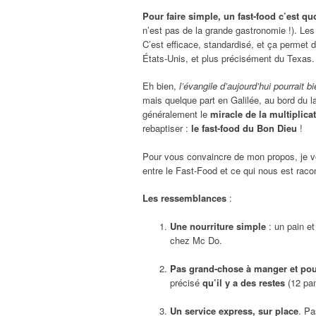
Pour faire simple, un fast-food c’est qu
n’est pas de la grande gastronomie !). Le
C’est efficace, standardisé, et ça permet
États-Unis, et plus précisément du Texas
Eh bien,
l’évangile d’aujourd’hui pourrait b
mais quelque part en Galilée, au bord du 
généralement le
miracle de la multiplica
rebaptiser :
le fast-food du Bon Dieu
!
Pour vous convaincre de mon propos, je vo
entre le Fast-Food et ce qui nous est raco
Les ressemblances
:
Une nourriture simple
: un pain e
chez Mc Do.
Pas grand-chose à manger et pour
précisé
qu’il y a des restes
(12 pan
Un service express, sur place
. Pa